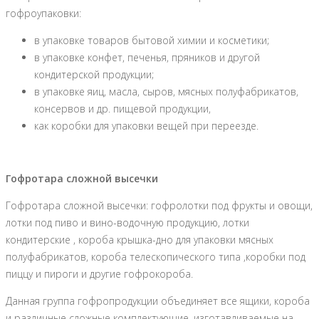
гофроупаковки:
в упаковке товаров бытовой химии и косметики;
в упаковке конфет, печенья, пряников и другой
кондитерской продукции;
в упаковке яиц, масла, сыров, мясных полуфабрикатов,
консервов и др. пищевой продукции,
как коробки для упаковки вещей при переезде.
Гофротара сложной высечки
Гофротара сложной высечки: гофролотки под фрукты и овощи,
лотки под пиво и вино-водочную продукцию, лотки
кондитерские , короба крышка-дно для упаковки мясных
полуфабрикатов, короба телескопического типа ,коробки под
пиццу и пироги и другие гофрокороба.
Данная группа гофропродукции объединяет все ящики, короба
и различные сложные комплектующие, изготавливаемые на